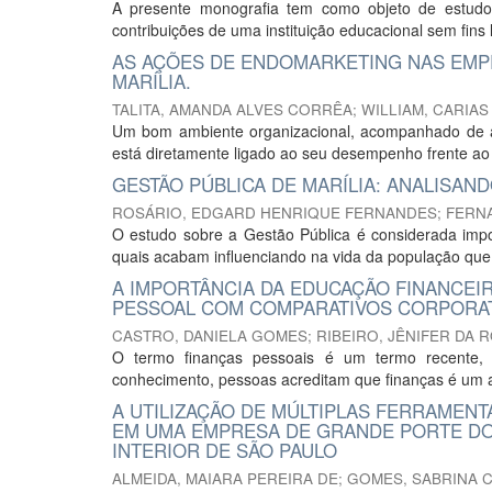
A presente monografia tem como objeto de estudo:
contribuições de uma instituição educacional sem fins l
AS AÇÕES DE ENDOMARKETING NAS EMP
MARÍLIA.
TALITA, AMANDA ALVES CORRÊA
;
WILLIAM, CARIA
Um bom ambiente organizacional, acompanhado de a
está diretamente ligado ao seu desempenho frente ao
GESTÃO PÚBLICA DE MARÍLIA: ANALISAN
ROSÁRIO, EDGARD HENRIQUE FERNANDES
;
FERNA
O estudo sobre a Gestão Pública é considerada impo
quais acabam influenciando na vida da população que
A IMPORTÂNCIA DA EDUCAÇÃO FINANCE
PESSOAL COM COMPARATIVOS CORPORAT
CASTRO, DANIELA GOMES
;
RIBEIRO, JÊNIFER DA 
O termo finanças pessoais é um termo recente, ca
conhecimento, pessoas acreditam que finanças é um a
A UTILIZAÇÃO DE MÚLTIPLAS FERRAMENT
EM UMA EMPRESA DE GRANDE PORTE DO
INTERIOR DE SÃO PAULO
ALMEIDA, MAIARA PEREIRA DE
;
GOMES, SABRINA 