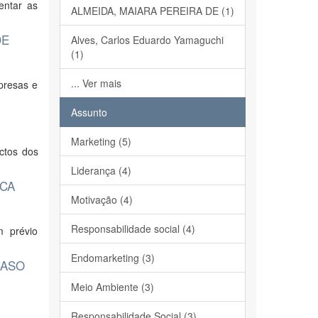
entar as
ALMEIDA, MAIARA PEREIRA DE (1)
DE
Alves, Carlos Eduardo Yamaguchi
(1)
... Ver mais
presas e
Assunto
Marketing (5)
ctos dos
Liderança (4)
ICA
Motivação (4)
Responsabilidade social (4)
m prévio
Endomarketing (3)
CASO
Meio Ambiente (3)
Responsabilidade Social (3)