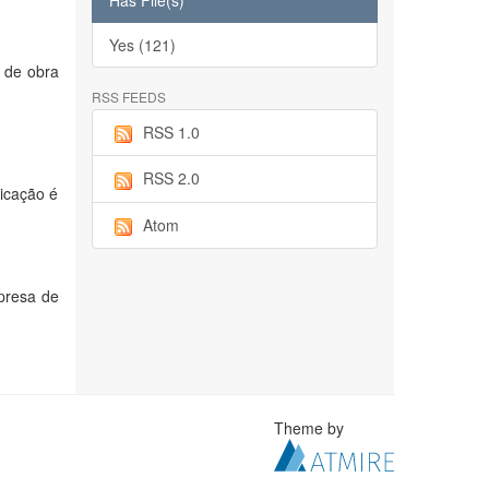
Has File(s)
Yes (121)
o de obra
RSS FEEDS
RSS 1.0
RSS 2.0
licação é
Atom
presa de
Theme by