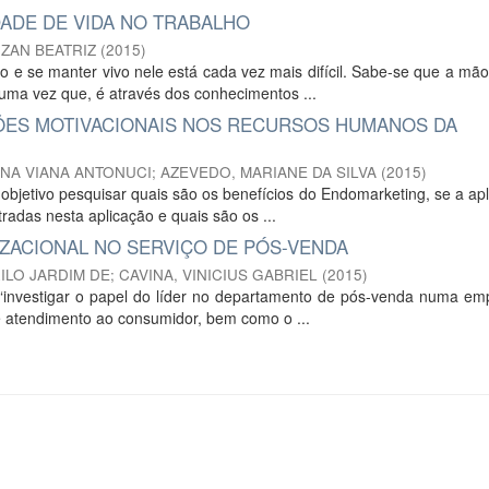
DADE DE VIDA NO TRABALHO
UZAN BEATRIZ
(
2015
)
 e se manter vivo nele está cada vez mais difícil. Sabe-se que a mã
uma vez que, é através dos conhecimentos ...
ÕES MOTIVACIONAIS NOS RECURSOS HUMANOS DA
NA VIANA ANTONUCI
;
AZEVEDO, MARIANE DA SILVA
(
2015
)
bjetivo pesquisar quais são os benefícios do Endomarketing, se a ap
radas nesta aplicação e quais são os ...
IZACIONAL NO SERVIÇO DE PÓS-VENDA
ILO JARDIM DE
;
CAVINA, VINICIUS GABRIEL
(
2015
)
“investigar o papel do líder no departamento de pós-venda numa em
 de atendimento ao consumidor, bem como o ...