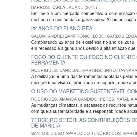
BARROS, KARLA LAUANE
(
2016
)
Em meio a um mercado competitivo a comunicação c
melhoria da gestão das organizações. A comunicação c
22 ANOS DO PLANO REAL
SALUM, ANDREI ZAMPRONIO
;
LOBO, CARLOS EDU
Completando 22 anos de existência no ano de 2016, o 
em recessão a alguns anos devido à alta inflação que
FOCO DO CLIENTE OU FOCO NO CLIENTE:
FERRAMENTA
RODRIGUES, CAROLINE MARTINS
;
BRITO, TAYNARA
A fidelização é uma das ferramentas adotadas pelas e
meio de uma visão diferenciada de negócio, onde a emp
O USO DO MARKETING SUSTENTÁVEL COM
RODRIGUES, AMANDA CANDIDO
;
PERES, NATALIA 
As mudanças climáticas, a escassez de recursos natu
com que a sustentabilidade e a responsabilidade soci
TERCEIRO SETOR: AS CONTRIBUIÇÕES D
DE MARÍLIA
SANTOS, DIEGO APARECIDO TENÓRIO DOS
;
MARTI