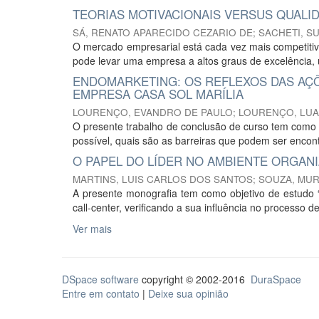
TEORIAS MOTIVACIONAIS VERSUS QUALI
SÁ, RENATO APARECIDO CEZARIO DE
;
SACHETI, S
O mercado empresarial está cada vez mais competitivo
pode levar uma empresa a altos graus de excelência, 
ENDOMARKETING: OS REFLEXOS DAS AÇ
EMPRESA CASA SOL MARÍLIA
LOURENÇO, EVANDRO DE PAULO
;
LOURENÇO, LUA
O presente trabalho de conclusão de curso tem como o
possível, quais são as barreiras que podem ser encont
O PAPEL DO LÍDER NO AMBIENTE ORGAN
MARTINS, LUIS CARLOS DOS SANTOS
;
SOUZA, MUR
A presente monografia tem como objetivo de estudo 
call-center, verificando a sua influência no processo
Ver mais
DSpace software
copyright © 2002-2016
DuraSpace
Entre em contato
|
Deixe sua opinião