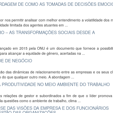
RDAGEM DE COMO AS TOMADAS DE DECISÕES EMOCI
or nos permitir analisar com melhor entendimento a volatilidade dos
lidade limitada dos agentes atuantes em ...
 – AS TRANSFORMAÇÕES SOCIAIS DESDE A
lançado em 2015 pela ONU é um documento que fornece a possibil
ara alcançar a equidade de gênero, acertadas na ...
DE DE NEGÓCIO
ão das dinâmicas de relacionamento entre as empresas e os seus cli
vo do que qualquer outro meio. A abordagem ...
A PRODUTIVIDADE NO MEIO AMBIENTE DO TRABALHO
as relações de gestor e subordinados a fim de que o líder promova
a questões como o ambiente de trabalho, clima ...
SE DAS VISÕES DA EMPRESA E DOS FUNCIONÁRIOS
ESTÃO DAS ORGANIZAÇÕES