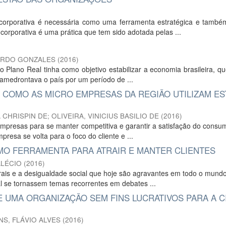
orporativa é necessária como uma ferramenta estratégica e també
orporativa é uma prática que tem sido adotada pelas ...
ARDO GONZALES
(
2016
)
Plano Real tinha como objetivo estabilizar a economia brasileira, q
 amedrontava o país por um período de ...
 COMO AS MICRO EMPRESAS DA REGIÃO UTILIZAM ES
 CHRISPIN DE
;
OLIVEIRA, VINICIUS BASILIO DE
(
2016
)
mpresas para se manter competitiva e garantir a satisfação do consu
resa se volta para o foco do cliente e ...
O FERRAMENTA PARA ATRAIR E MANTER CLIENTES
ALÉCIO
(
2016
)
rais e a desigualdade social que hoje são agravantes em todo o mund
al se tornassem temas recorrentes em debates ...
E UMA ORGANIZAÇÃO SEM FINS LUCRATIVOS PARA A C
NS, FLÁVIO ALVES
(
2016
)