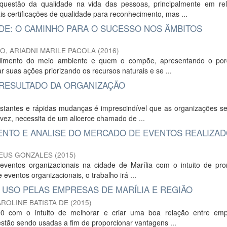
uestão da qualidade na vida das pessoas, principalmente em re
 certificações de qualidade para reconhecimento, mas ...
ADE: O CAMINHO PARA O SUCESSO NOS ÂMBITOS
O, ARIADNI MARILE PACOLA
(
2016
)
ndimento do meio ambiente e quem o compõe, apresentando o po
suas ações priorizando os recursos naturais e se ...
 RESULTADO DA ORGANIZAÇÃO
tantes e rápidas mudanças é imprescindível que as organizações se 
 vez, necessita de um alicerce chamado de ...
NTO E ANALISE DO MERCADO DE EVENTOS REALIZAD
HEUS GONZALES
(
2015
)
e eventos organizacionais na cidade de Marília com o intuito de pr
 eventos organizacionais, o trabalho irá ...
 USO PELAS EMPRESAS DE MARÍLIA E REGIÃO
AROLINE BATISTA DE
(
2015
)
90 com o intuito de melhorar e criar uma boa relação entre em
stão sendo usadas a fim de proporcionar vantagens ...