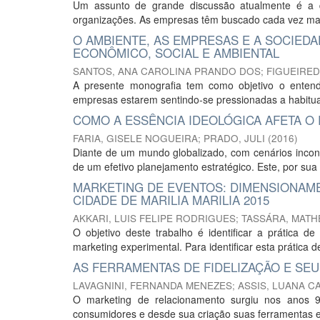
Um assunto de grande discussão atualmente é a q
organizações. As empresas têm buscado cada vez mais
O AMBIENTE, AS EMPRESAS E A SOCIED
ECONÔMICO, SOCIAL E AMBIENTAL
SANTOS, ANA CAROLINA PRANDO DOS
;
FIGUEIRED
A presente monografia tem como objetivo o ente
empresas estarem sentindo-se pressionadas a habituar 
COMO A ESSÊNCIA IDEOLÓGICA AFETA O
FARIA, GISELE NOGUEIRA
;
PRADO, JULI
(
2016
)
Diante de um mundo globalizado, com cenários incons
de um efetivo planejamento estratégico. Este, por sua
MARKETING DE EVENTOS: DIMENSIONAME
CIDADE DE MARILIA MARILIA 2015
AKKARI, LUIS FELIPE RODRIGUES
;
TASSÁRA, MAT
O objetivo deste trabalho é identificar a prática d
marketing experimental. Para identificar esta prática de
AS FERRAMENTAS DE FIDELIZAÇÃO E SEU
LAVAGNINI, FERNANDA MENEZES
;
ASSIS, LUANA C
O marketing de relacionamento surgiu nos anos 
consumidores e desde sua criação suas ferramentas e