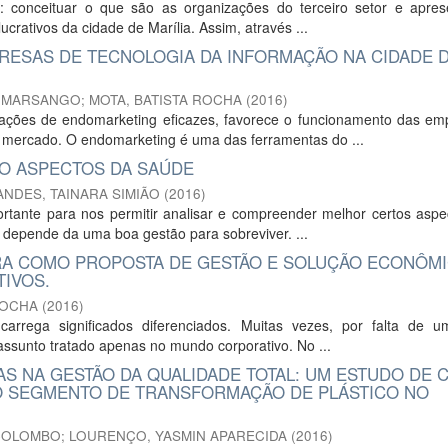
 conceituar o que são as organizações do terceiro setor e apres
ucrativos da cidade de Marília. Assim, através ...
RESAS DE TECNOLOGIA DA INFORMAÇÃO NA CIDADE 
S MARSANGO
;
MOTA, BATISTA ROCHA
(
2016
)
ções de endomarketing eficazes, favorece o funcionamento das em
 mercado. O endomarketing é uma das ferramentas do ...
DO ASPECTOS DA SAÚDE
NDES, TAINARA SIMIÃO
(
2016
)
rtante para nos permitir analisar e compreender melhor certos aspe
 depende da uma boa gestão para sobreviver. ...
IRA COMO PROPOSTA DE GESTÃO E SOLUÇÃO ECONÔM
IVOS.
ROCHA
(
2016
)
rrega significados diferenciados. Muitas vezes, por falta de u
ssunto tratado apenas no mundo corporativo. No ...
AS NA GESTÃO DA QUALIDADE TOTAL: UM ESTUDO DE 
 SEGMENTO DE TRANSFORMAÇÃO DE PLÁSTICO NO
COLOMBO
;
LOURENÇO, YASMIN APARECIDA
(
2016
)