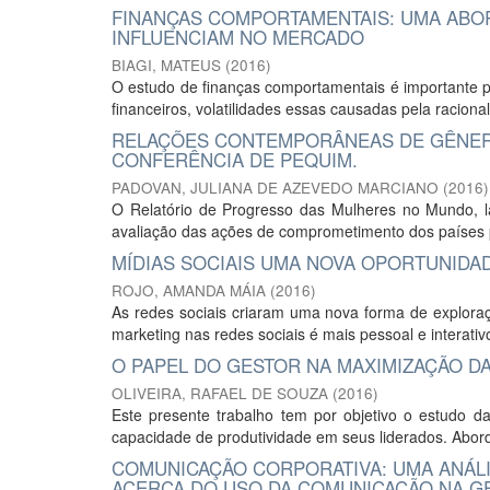
FINANÇAS COMPORTAMENTAIS: UMA ABO
INFLUENCIAM NO MERCADO
BIAGI, MATEUS
(
2016
)
O estudo de finanças comportamentais é importante p
financeiros, volatilidades essas causadas pela raciona
RELAÇÕES CONTEMPORÂNEAS DE GÊNERO
CONFERÊNCIA DE PEQUIM.
PADOVAN, JULIANA DE AZEVEDO MARCIANO
(
2016
)
O Relatório de Progresso das Mulheres no Mundo, 
avaliação das ações de comprometimento dos países p
MÍDIAS SOCIAIS UMA NOVA OPORTUNIDA
ROJO, AMANDA MÁIA
(
2016
)
As redes sociais criaram uma nova forma de exploraç
marketing nas redes sociais é mais pessoal e interati
O PAPEL DO GESTOR NA MAXIMIZAÇÃO D
OLIVEIRA, RAFAEL DE SOUZA
(
2016
)
Este presente trabalho tem por objetivo o estudo d
capacidade de produtividade em seus liderados. Abord
COMUNICAÇÃO CORPORATIVA: UMA ANÁLI
ACERCA DO USO DA COMUNICAÇÃO NA G