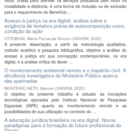
INSS, criada para atender os serviços prestados pelo INSS na
modalidade à distância, é uma forma de inclusão ou de exclusão
para o requerimento do Benefício ...
Acesso à justiça na era digital: análise sobre a
exigência de tentativa prévia de autocomposição como
condição da ação
OTTOBONI, Maria Fernanda Stocco
(
UNIVEM
,
2022
)
A presente dissertação, a partir da metodologia qualitativa,
método analítico e pesquisa bibliográfica, objetiva a análise do
acesso à justiça em sua concepção contemporânea, na era
digital, e a análise crítica do dever ...
O monitoramento ambiental remoto e o inquérito civil: A
eficiência investigativa do Ministério Público acerca
das queimadas
MONTEIRO NETO, Manoel
(
UNIVEM
,
2022
)
O objetivo do presente trabalho é estudar as inovações
tecnológicas operadas pelo Instituto Nacional de Pesquisas
Espaciais (INPE) quanto ao monitoramento remoto e as
possibilidades de sua utilização no contexto do ...
A educação jurídica brasileira na era digital: Novos
paradigmas para a formação do futuro profissional do
Direito