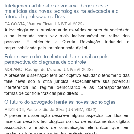
Inteligência artificial e advocacia: benefícios e
malefícios das novas tecnologias na advocacia e o
futuro da profissão no Brasil.
DA COSTA, Vanuza Pires
(
UNIVEM
,
2022
)
A tecnologia vem transformando os vários setores da sociedade
e se tornando cada vez mais indispensável na rotina das
pessoas. É atribuída a Quarta Revolução Industrial a
responsabilidade pela transformação digital ...
Fake news e direito eleitoral: Uma análise pela
perspectiva do diagrama de controle
MOLARO, Rodrigo de Moraes
(
UNIVEM
,
2022
)
A presente dissertação tem por objetivo estudar o fenômeno das
fake news sob a ótica jurídica, especialmente sua potencial
interferência no regime democrático e as correspondentes
formas de controle trazidas pelo direito ...
O futuro do advogado frente às novas tecnologias
REZENDE, Paulo Izídio da Silva
(
UNIVEM
,
2022
)
A presente dissertação descreve alguns aspectos contidos em
face dos desafios tecnológicos do uso de equipamentos digitais
associados a modos de comunicação eletrônicos que têm
mudado a forma de atuação dos profissionais do ...